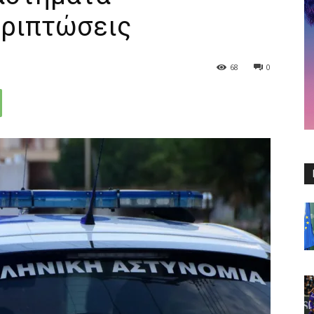
εριπτώσεις
68
0