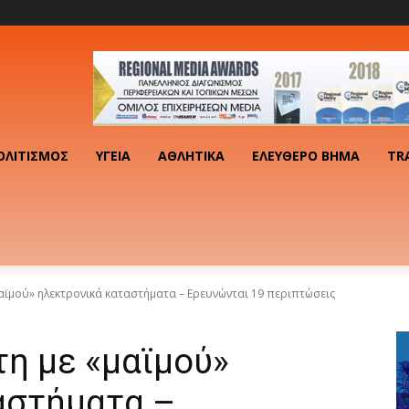
ΟΛΙΤΙΣΜΌΣ
ΥΓΕΊΑ
ΑΘΛΗΤΙΚΆ
ΕΛΕΎΘΕΡΟ ΒΉΜΑ
TR
αϊμού» ηλεκτρονικά καταστήματα – Ερευνώνται 19 περιπτώσεις
η με «μαϊμού»
αστήματα –