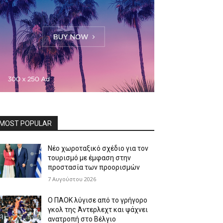
MOST POPULAR
Νέο χωροταξικό σχέδιο για τον
τουρισμό με έμφαση στην
προστασία των προορισμών
7 Αυγούστου 2026
Ο ΠΑΟΚ λύγισε από το γρήγορο
γκολ της Άντερλεχτ και ψάχνει
ανατροπή στο Βέλγιο