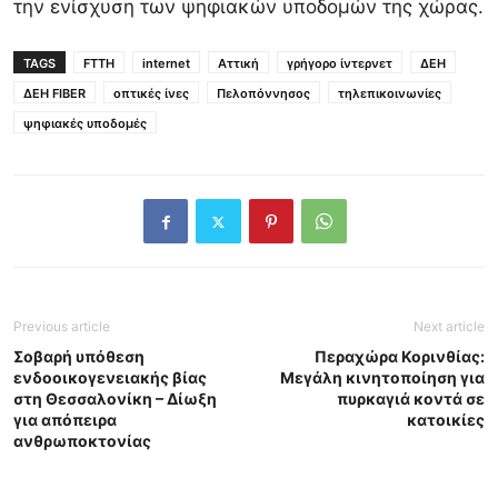
την ενίσχυση των ψηφιακών υποδομών της χώρας.
TAGS
FTTH
internet
Αττική
γρήγορο ίντερνετ
ΔΕΗ
ΔΕΗ FIBER
οπτικές ίνες
Πελοπόννησος
τηλεπικοινωνίες
ψηφιακές υποδομές
Previous article
Next article
Σοβαρή υπόθεση
Περαχώρα Κορινθίας:
ενδοοικογενειακής βίας
Μεγάλη κινητοποίηση για
στη Θεσσαλονίκη – Δίωξη
πυρκαγιά κοντά σε
για απόπειρα
κατοικίες
ανθρωποκτονίας