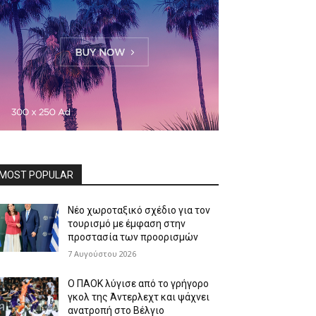
MOST POPULAR
Νέο χωροταξικό σχέδιο για τον
τουρισμό με έμφαση στην
προστασία των προορισμών
7 Αυγούστου 2026
Ο ΠΑΟΚ λύγισε από το γρήγορο
γκολ της Άντερλεχτ και ψάχνει
ανατροπή στο Βέλγιο