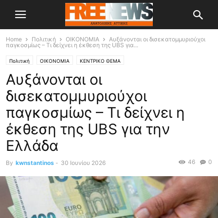
Home
Πολιτική
OIKONOMIA
Αυξάνονται οι δισεκατομμυριούχοι
παγκοσμίως – Τι δείχνει η έκθεση της UBS για...
Πολιτική
OIKONOMIA
ΚΕΝΤΡΙΚΟ ΘΕΜΑ
Αυξάνονται οι
δισεκατομμυριούχοι
παγκοσμίως – Τι δείχνει η
έκθεση της UBS για την
Ελλάδα
46
0
By
kwnstantinos
-
30 Ιουνίου 2026