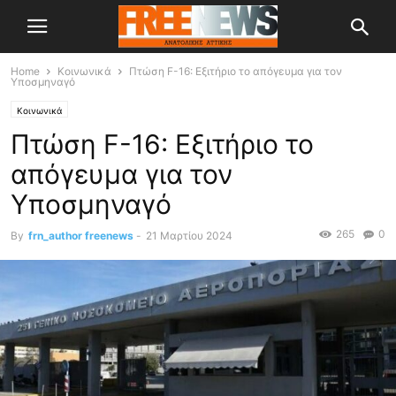
Home
Κοινωνικά
Πτώση F-16: Εξιτήριο το απόγευμα για τον
Υποσμηναγό
Κοινωνικά
Πτώση F-16: Εξιτήριο το
απόγευμα για τον
Υποσμηναγό
265
0
By
frn_author freenews
-
21 Μαρτίου 2024