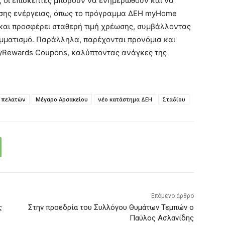
 οι επισκέπτες μπορούν να ενημερωθούν και να
μησης ενέργειας, όπως το πρόγραμμα ΔΕΗ myHome
ς και προσφέρει σταθερή τιμή χρέωσης, συμβάλλοντας
μματισμό. Παράλληλα, παρέχονται προνόμια και
yRewards Coupons, καλύπτοντας ανάγκες της
 πελατών
Μέγαρο Αρσακείου
νέο κατάστημα ΔΕΗ
Σταδίου
Επόμενο άρθρο
ς
Στην προεδρία του Συλλόγου Θυμάτων Τεμπών ο
Παύλος Ασλανίδης