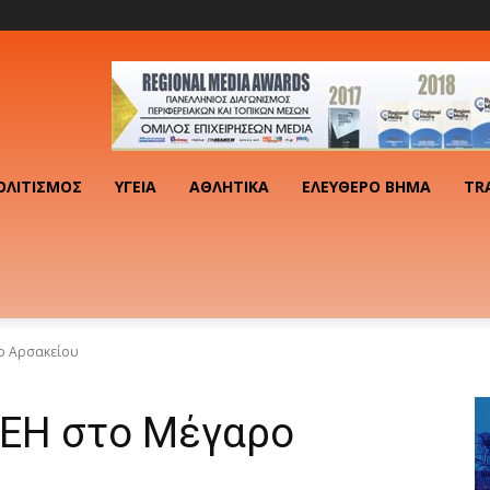
ΟΛΙΤΙΣΜΌΣ
ΥΓΕΊΑ
ΑΘΛΗΤΙΚΆ
ΕΛΕΎΘΕΡΟ ΒΉΜΑ
TR
ο Αρσακείου
ΔΕΗ στο Μέγαρο