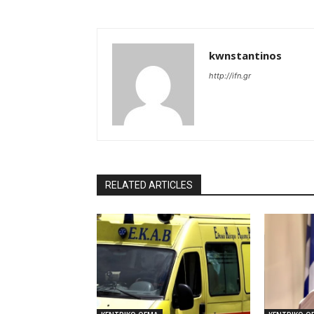
kwnstantinos
http://ifn.gr
RELATED ARTICLES