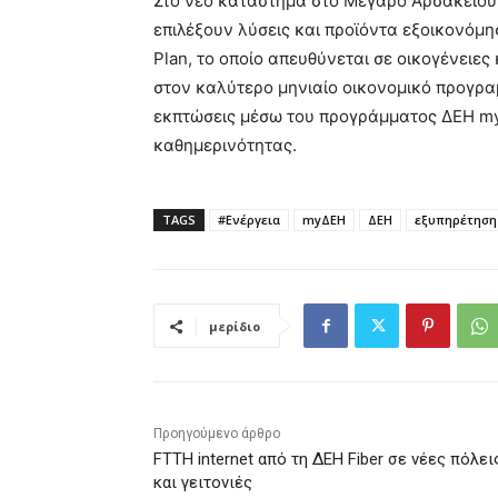
Στο νέο κατάστημα στο Μέγαρο Αρσακείου,
επιλέξουν λύσεις και προϊόντα εξοικονό
Plan, το οποίο απευθύνεται σε οικογένειε
στον καλύτερο μηνιαίο οικονομικό προγρα
εκπτώσεις μέσω του προγράμματος ΔΕΗ m
καθημερινότητας.
TAGS
#Ενέργεια
myΔΕΗ
ΔΕΗ
εξυπηρέτηση
μερίδιο
Προηγούμενο άρθρο
FTTH internet από τη ΔΕΗ Fiber σε νέες πόλει
και γειτονιές