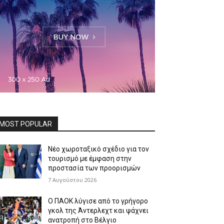
MOST POPULAR
Νέο χωροταξικό σχέδιο για τον
τουρισμό με έμφαση στην
προστασία των προορισμών
7 Αυγούστου 2026
Ο ΠΑΟΚ λύγισε από το γρήγορο
γκολ της Άντερλεχτ και ψάχνει
ανατροπή στο Βέλγιο